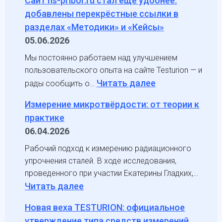
Сайт ns-pribor.ru стал ещё удобнее:
добавлены перекрёстные ссылки в
разделах «Методики» и «Кейсы»
05.06.2026
Мы постоянно работаем над улучшением
пользовательского опыта на сайте Testurion — и
:
Читать далее
рады сообщить о…
Сайт
Измерение микротвёрдости: от теории к
ns-
практике
pribor.ru
06.04.2026
стал
Рабочий подход к измерению радиационного
ещё
упрочнения сталей. В ходе исследования,
удобнее:
проведенного при участии Екатерины Гладких,…
добавлены
:
Читать далее
перекрёстные
Измерение
ссылки
Новая веха TESTURION: официальное
микротвёрдости:
в
утверждение типа средств измерений