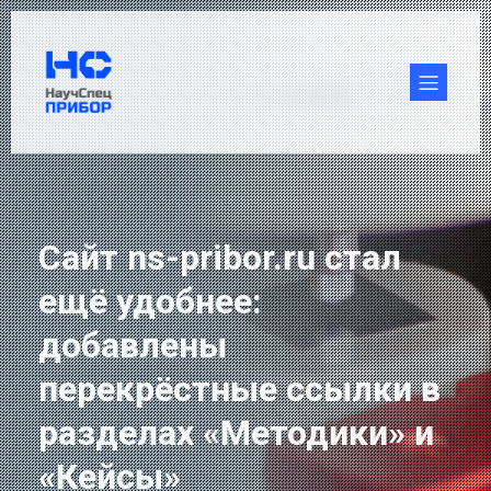
Сайт ns-pribor.ru стал
ещё удобнее:
добавлены
перекрёстные ссылки в
разделах «Методики» и
«Кейсы»